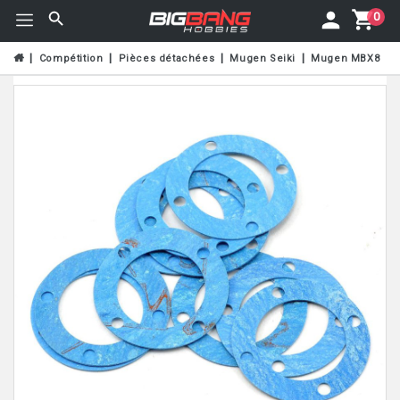
0
Compétition
Pièces détachées
Mugen Seiki
Mugen MBX8