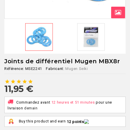
Joints de différentiel Mugen MBX8r
Référence:
MSE2241
Fabricant:
Mugen Seiki
star
star
star
star
star
11,95 €
Commandez avant
12 heures et 51 minutes
pour une
livraison
demain
Buy this product and earn
12 points