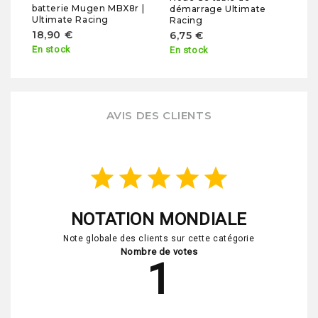
batterie Mugen MBX8r |
démarrage Ultimate
Ultimate Racing
Racing
18,90 €
6,75 €
En stock
En stock
AVIS DES CLIENTS
star
star
star
star
star
NOTATION MONDIALE
Note globale des clients sur cette catégorie
Nombre de votes
1