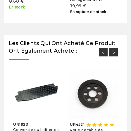
8,60 €
19,99 €
En stock
En rupture de stock
Les Clients Qui Ont Acheté Ce Produit
Ont Également Acheté :
U
Co
R
8
En
star
star
star
star
star
UR1923
UR4521
Couvercle du boîtier de
Roue de table de