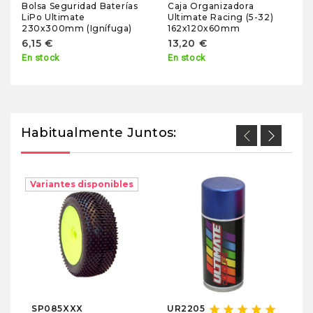
Bolsa Seguridad Baterías
Caja Organizadora
LiPo Ultimate
Ultimate Racing (5-32)
230x300mm (Ignífuga)
162x120x60mm
6,15 €
13,20 €
En stock
En stock
Habitualmente Juntos:
Variantes disponibles
U
Pi
Co
Fl
1
7
En
star
star
star
star
star
SP085XXX
UR2205