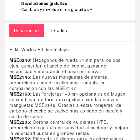
Devoluciones gratuitas
Cambios y devoluciones gratuitos *
Descripcion
Detalles
El kit Worlds Edition incluye:
MSE0240
: Hexagonos de rueda +1mm para los dos
ejes, aumentan el ancho del coche, ganando
estabilidad y mejorando el paso por curva.
MSE2146
: Las nuevas manguetas delanteras
proporcionan una dirección más tranquila en
comparación con las MSE2147.
MSE2168
: Las "orejeras" +3mm opcionales de Mugen
se combinan de forma excepcional con las nuevas
manguetas MSE2146. Gracias a estas "orejeras" de
carbono el coche se vuelve más cómodo en medio y
salida de curva.
MSE2235
: Corona central de 46 dientes HTD,
proporciona algo más de suavidad al acelerar y mejora
la velocidad punta en grandes rectas.
MSE2252
: Piñon de 12 dientes para los diferenciales