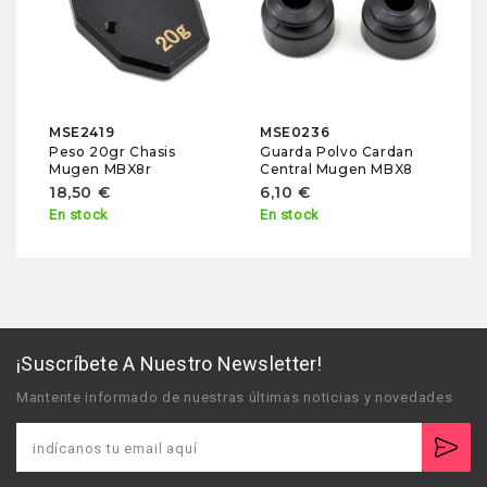
Ul
To
1
En
MSE2419
MSE0236
Peso 20gr Chasis
Guarda Polvo Cardan
Mugen MBX8r
Central Mugen MBX8
18,50 €
6,10 €
En stock
En stock
¡Suscríbete A Nuestro Newsletter!
Mantente informado de nuestras últimas noticias y novedades